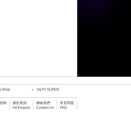
陳康健
鄧小巧
劉威煌
王嘉儀
何紫慧
g Shop
myTV SUPER
鄧小巧
招聘
廣告查詢
聯絡我們
常見問題
Ad Enquiry
Contact Us
FAQ
陳康健
劉威煌