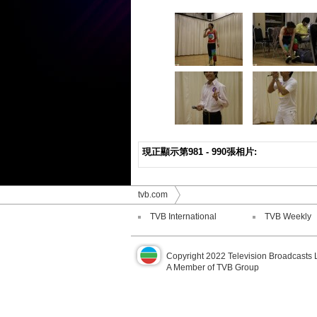
現正顯示第981 - 990張相片:
tvb.com
TVB International
TVB Weekly
Copyright 2022 Television Broadcasts 
A Member of TVB Group