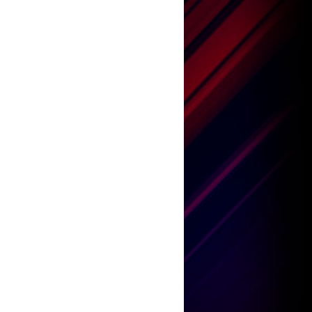
王嘉儀
何紫慧
陳康健
鄧小巧
劉威煌
王嘉儀
何紫慧