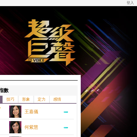
登入
指數
技巧
形象
定力
感情
王嘉儀
何紫慧