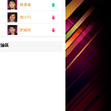
陳康健
鄧小巧
劉威煌
討論區
王嘉儀
何紫慧
鄧小巧
陳康健
劉威煌