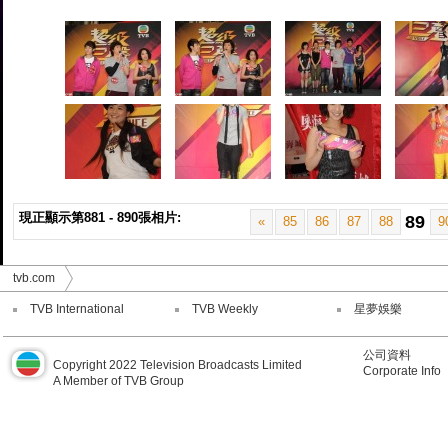
現正顯示第881 - 890張相片:
89
«
85
86
87
88
9
tvb.com
TVB International
TVB Weekly
星夢娛樂
公司資料
Copyright 2022 Television Broadcasts Limited
Corporate Info
A Member of TVB Group