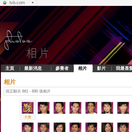
tvb.com
主頁
最新消息
參賽者
相片
影片
我最喜
相片
現正顯示 881 - 890 張相片
大會