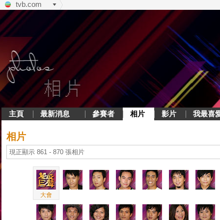
tvb.com
主頁
最新消息
參賽者
相片
影片
我最喜
相片
現正顯示 861 - 870 張相片
大會