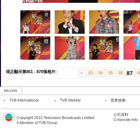
現正顯示第861 - 870張相片:
87
«
83
84
85
86
8
tvb.com
TVB International
TVB Weekly
星夢娛樂
公司資料
Copyright 2022 Television Broadcasts Limited
Corporate Info
A Member of TVB Group