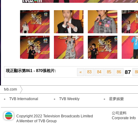
現正顯示第861 - 870張相片:
87
«
83
84
85
86
8
tvb.com
TVB International
TVB Weekly
星夢娛樂
公司資料
Copyright 2022 Television Broadcasts Limited
Corporate Info
A Member of TVB Group