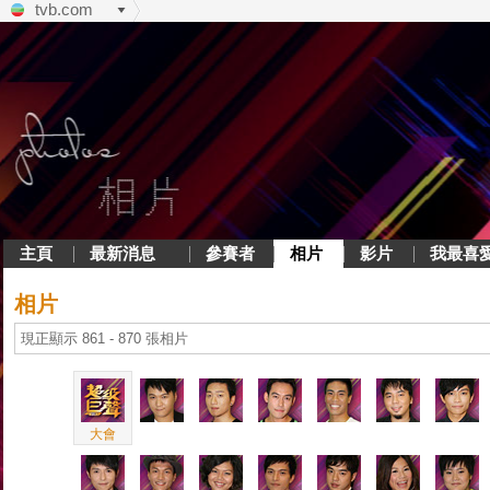
tvb.com
主頁
最新消息
參賽者
相片
影片
我最喜
相片
現正顯示 861 - 870 張相片
大會