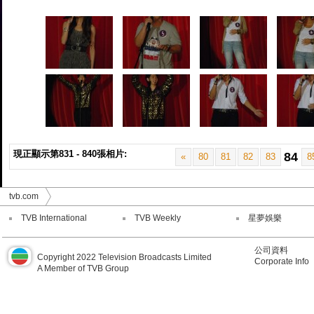
現正顯示第831 - 840張相片:
84
«
80
81
82
83
8
tvb.com
TVB International
TVB Weekly
星夢娛樂
公司資料
Copyright 2022 Television Broadcasts Limited
Corporate Info
A Member of TVB Group