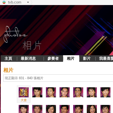
tvb.com
主頁
最新消息
參賽者
相片
影片
我最喜
相片
現正顯示 831 - 840 張相片
大會