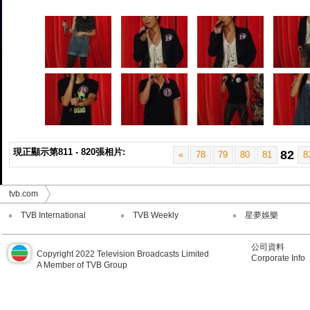
現正顯示第811 - 820張相片:
82
«
78
79
80
81
8
tvb.com
TVB International
TVB Weekly
星夢娛樂
公司資料
Copyright 2022 Television Broadcasts Limited
Corporate Info
A Member of TVB Group