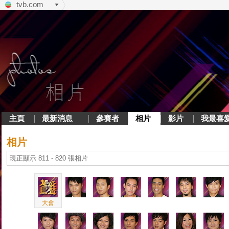
tvb.com
主頁
最新消息
參賽者
相片
影片
我最喜
相片
現正顯示 811 - 820 張相片
大會