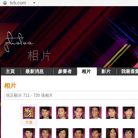
tvb.com
主頁
最新消息
參賽者
相片
影片
我最喜
相片
現正顯示 711 - 720 張相片
大會