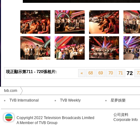
現正顯示第711 - 720張相片:
72
«
68
69
70
71
7
tvb.com
TVB International
TVB Weekly
星夢娛樂
公司資料
Copyright 2022 Television Broadcasts Limited
Corporate Info
A Member of TVB Group