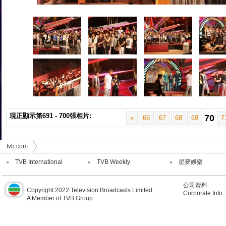
現正顯示第691 - 700張相片:
70
«
66
67
68
69
7
tvb.com
TVB International
TVB Weekly
星夢娛樂
公司資料
Copyright 2022 Television Broadcasts Limited
Corporate Info
A Member of TVB Group