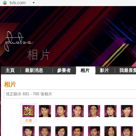
tvb.com
主頁
最新消息
參賽者
相片
影片
我最喜
相片
現正顯示 691 - 700 張相片
大會