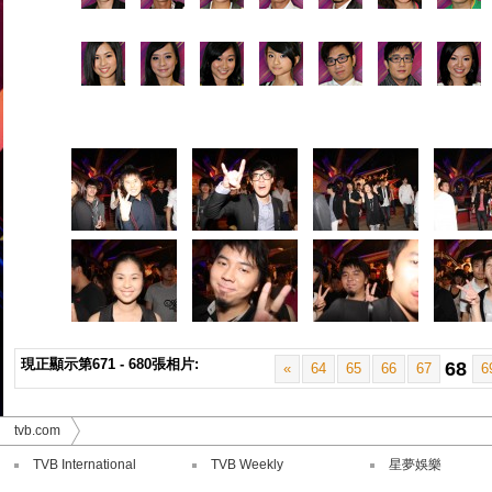
現正顯示第671 - 680張相片:
68
«
64
65
66
67
6
tvb.com
TVB International
TVB Weekly
星夢娛樂