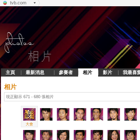
tvb.com
主頁
最新消息
參賽者
相片
影片
我最喜
相片
現正顯示 671 - 680 張相片
大會