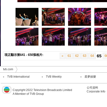
現正顯示第641 - 650張相片:
65
«
61
62
63
64
6
tvb.com
TVB International
TVB Weekly
星夢娛樂
公司資料
Copyright 2022 Television Broadcasts Limited
Corporate Info
A Member of TVB Group