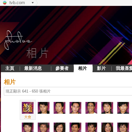
tvb.com
主頁
最新消息
參賽者
相片
影片
我最喜
相片
現正顯示 641 - 650 張相片
大會