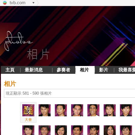
tvb.com
主頁
最新消息
參賽者
相片
影片
我最喜
相片
現正顯示 581 - 590 張相片
大會