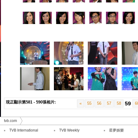
現正顯示第581 - 590張相片:
59
«
55
56
57
58
6
tvb.com
TVB International
TVB Weekly
星夢娛樂