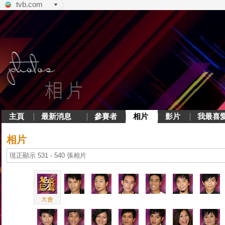
tvb.com
主頁
最新消息
參賽者
相片
影片
我最喜
相片
現正顯示 531 - 540 張相片
大會