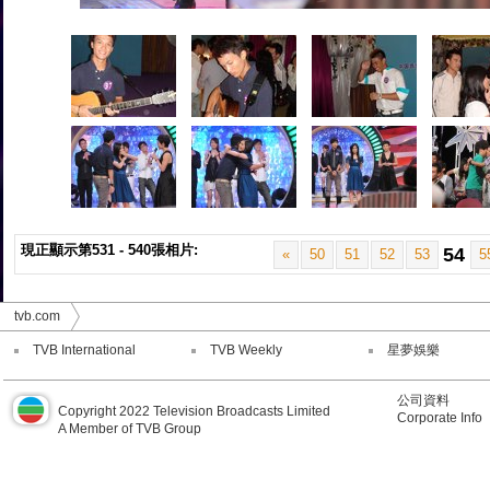
現正顯示第531 - 540張相片:
54
«
50
51
52
53
5
tvb.com
TVB International
TVB Weekly
星夢娛樂
公司資料
Copyright 2022 Television Broadcasts Limited
Corporate Info
A Member of TVB Group