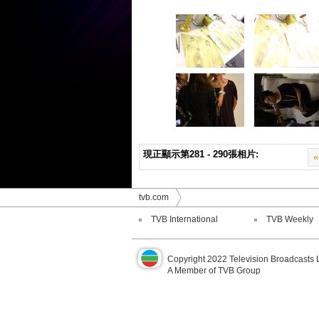
現正顯示第281 - 290張相片:
«
tvb.com
TVB International
TVB Weekly
Copyright 2022 Television Broadcasts 
A Member of TVB Group