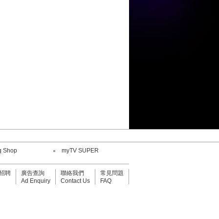
陳康健
鄧小巧
劉威煌
王嘉儀
何紫慧
g Shop
myTV SUPER
鄧小巧
招聘
廣告查詢
聯絡我們
常見問題
Ad Enquiry
Contact Us
FAQ
陳康健
劉威煌