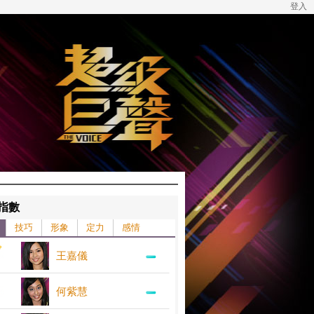
登入
指數
技巧
形象
定力
感情
王嘉儀
何紫慧