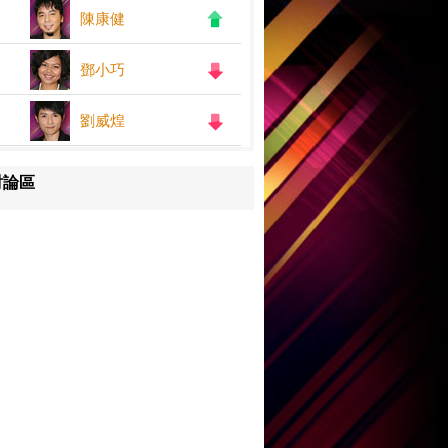
陳康健
鄧小巧
劉威煌
討論區
王嘉儀
何紫慧
鄧小巧
陳康健
劉威煌