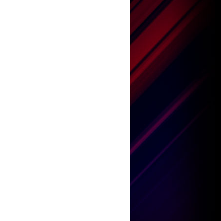
王嘉儀
何紫慧
陳康健
鄧小巧
劉威煌
王嘉儀
何紫慧