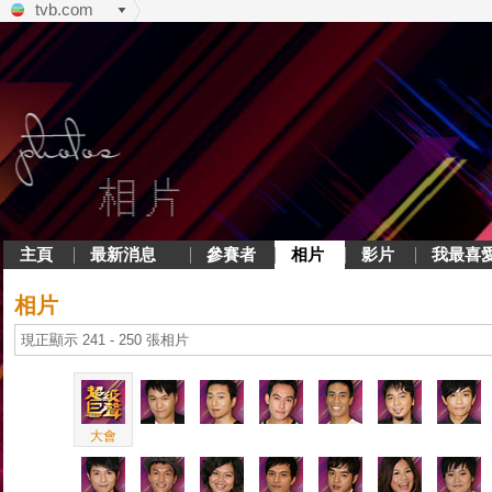
tvb.com
主頁
最新消息
參賽者
相片
影片
我最喜
相片
現正顯示 241 - 250 張相片
大會