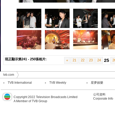
現正顯示第241 - 250張相片:
25
«
21
22
23
24
2
tvb.com
TVB International
TVB Weekly
星夢娛樂
公司資料
Copyright 2022 Television Broadcasts Limited
Corporate Info
A Member of TVB Group