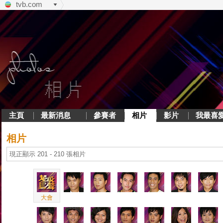
tvb.com
主頁
最新消息
參賽者
相片
影片
我最喜
相片
現正顯示 201 - 210 張相片
大會