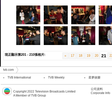
現正顯示第201 - 210張相片:
21
«
17
18
19
20
2
tvb.com
TVB International
TVB Weekly
星夢娛樂
公司資料
Copyright 2022 Television Broadcasts Limited
Corporate Info
A Member of TVB Group