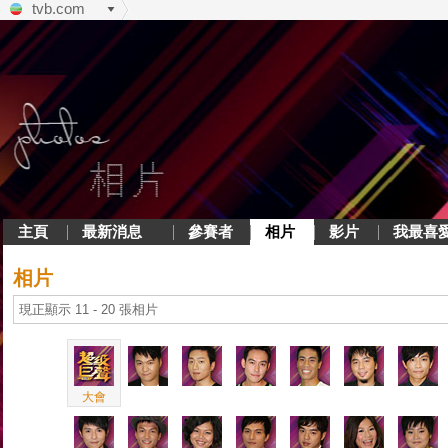
tvb.com
主頁
最新消息
參賽者
相片
影片
我最喜
相片
現正顯示 11 - 20 張相片
大會