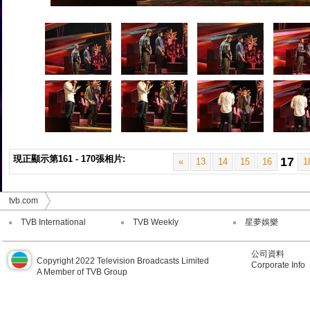
現正顯示第161 - 170張相片:
17
«
13
14
15
16
1
tvb.com
TVB International
TVB Weekly
星夢娛樂
公司資料
Copyright 2022 Television Broadcasts Limited
Corporate Info
A Member of TVB Group