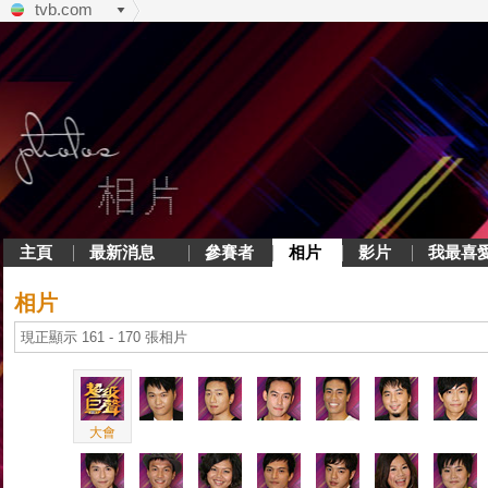
tvb.com
主頁
最新消息
參賽者
相片
影片
我最喜
相片
現正顯示 161 - 170 張相片
大會