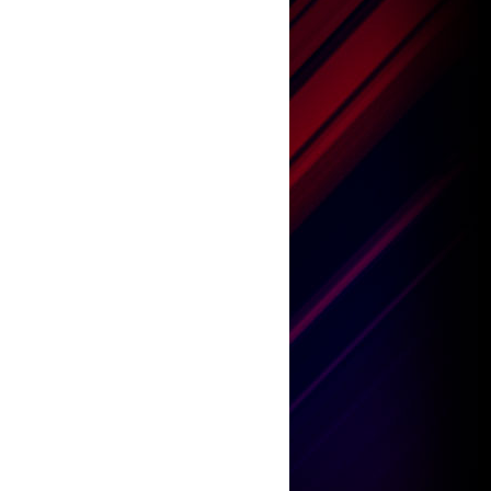
王嘉儀
何紫慧
陳康健
鄧小巧
劉威煌
王嘉儀
何紫慧