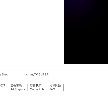
陳康健
鄧小巧
劉威煌
王嘉儀
何紫慧
g Shop
myTV SUPER
鄧小巧
招聘
廣告查詢
聯絡我們
常見問題
Ad Enquiry
Contact Us
FAQ
陳康健
劉威煌