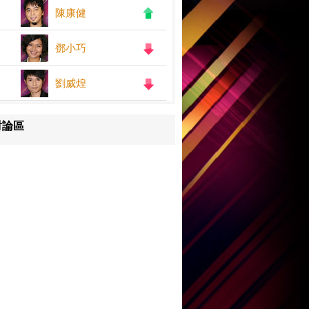
陳康健
鄧小巧
劉威煌
討論區
王嘉儀
何紫慧
鄧小巧
陳康健
劉威煌