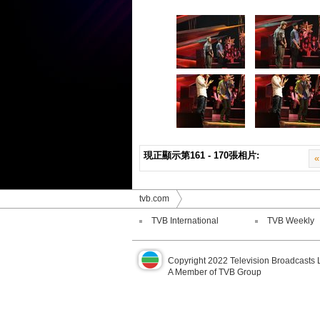
現正顯示第161 - 170張相片:
«
tvb.com
TVB International
TVB Weekly
Copyright 2022 Television Broadcasts 
A Member of TVB Group