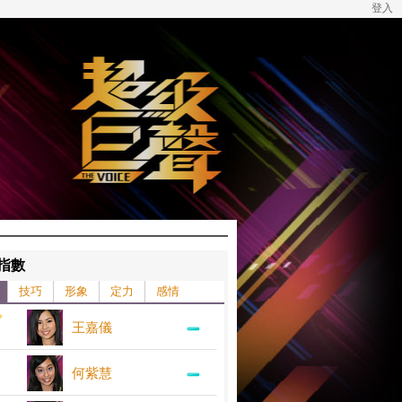
登入
指數
技巧
形象
定力
感情
王嘉儀
何紫慧