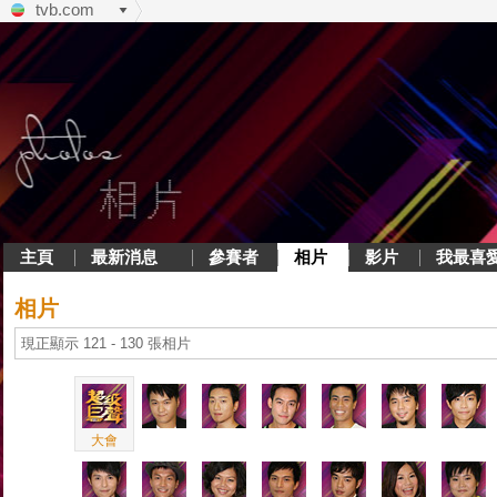
tvb.com
主頁
最新消息
參賽者
相片
影片
我最喜
相片
現正顯示 121 - 130 張相片
大會