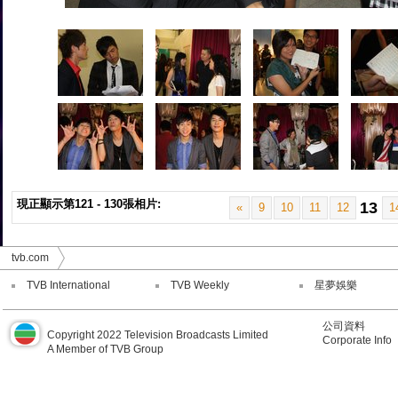
現正顯示第121 - 130張相片:
13
«
9
10
11
12
1
tvb.com
TVB International
TVB Weekly
星夢娛樂
公司資料
Copyright 2022 Television Broadcasts Limited
Corporate Info
A Member of TVB Group