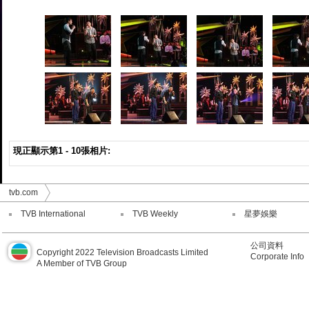
現正顯示第1 - 10張相片:
tvb.com
TVB International
TVB Weekly
星夢娛樂
公司資料
Copyright 2022 Television Broadcasts Limited
Corporate Info
A Member of TVB Group