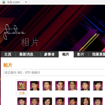
tvb.com
主頁
最新消息
參賽者
相片
影片
我最喜
相片
現正顯示 861 - 870 張相片
大會