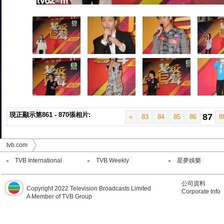
現正顯示第861 - 870張相片:
87
«
83
84
85
86
8
tvb.com
TVB International
TVB Weekly
星夢娛樂
公司資料
Copyright 2022 Television Broadcasts Limited
Corporate Info
A Member of TVB Group