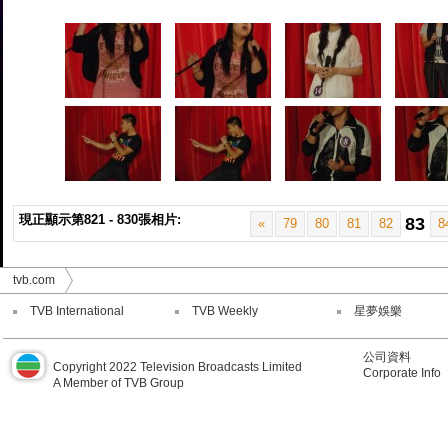
現正顯示第821 - 830張相片:
83
«
79
80
81
82
8
tvb.com
TVB International
TVB Weekly
星夢娛樂
公司資料
Copyright 2022 Television Broadcasts Limited
Corporate Info
A Member of TVB Group