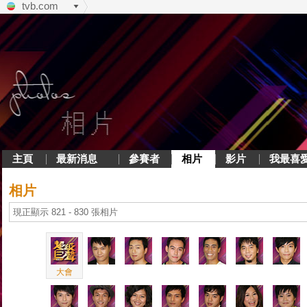
tvb.com
主頁
最新消息
參賽者
相片
影片
我最喜
相片
現正顯示 821 - 830 張相片
大會