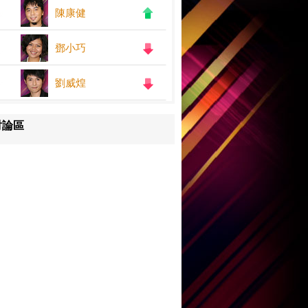
陳康健
鄧小巧
劉威煌
討論區
王嘉儀
何紫慧
鄧小巧
陳康健
劉威煌