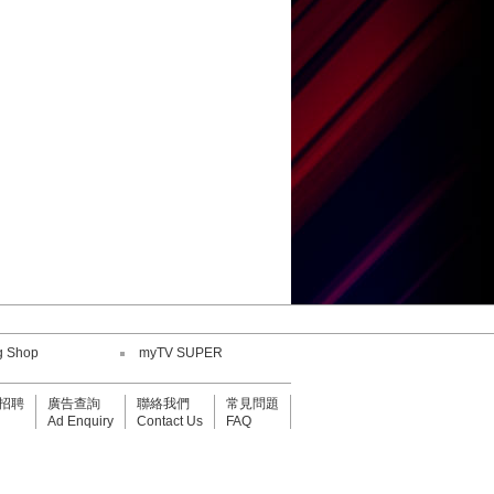
王嘉儀
何紫慧
陳康健
鄧小巧
劉威煌
g Shop
myTV SUPER
招聘
廣告查詢
聯絡我們
常見問題
王嘉儀
Ad Enquiry
Contact Us
FAQ
何紫慧