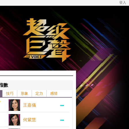
登入
指數
技巧
形象
定力
感情
王嘉儀
何紫慧