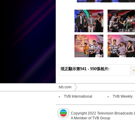
現正顯示第541 - 550張相片:
«
tvb.com
TVB International
TVB Weekly
Copyright 2022 Television Broadcasts 
A Member of TVB Group