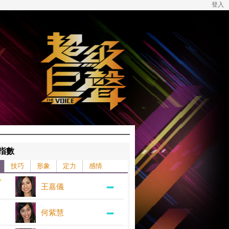
登入
指數
技巧
形象
定力
感情
王嘉儀
何紫慧