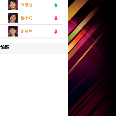
陳康健
鄧小巧
劉威煌
討論區
王嘉儀
何紫慧
鄧小巧
陳康健
劉威煌