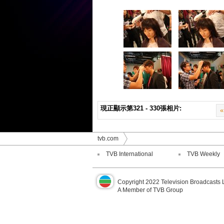
現正顯示第321 - 330張相片:
«
tvb.com
TVB International
TVB Weekly
Copyright 2022 Television Broadcasts 
A Member of TVB Group