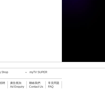
陳康健
鄧小巧
劉威煌
王嘉儀
何紫慧
g Shop
myTV SUPER
鄧小巧
招聘
廣告查詢
聯絡我們
常見問題
Ad Enquiry
Contact Us
FAQ
陳康健
劉威煌