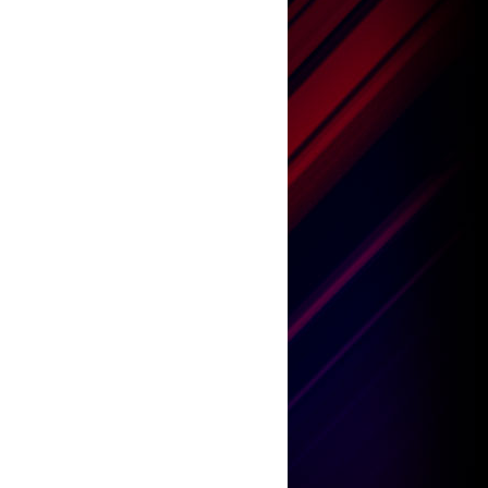
王嘉儀
何紫慧
陳康健
鄧小巧
劉威煌
王嘉儀
何紫慧