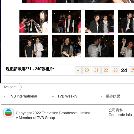
現正顯示第231 - 240張相片:
24
«
20
21
22
23
2
tvb.com
TVB International
TVB Weekly
星夢娛樂
公司資料
Copyright 2022 Television Broadcasts Limited
Corporate Info
A Member of TVB Group