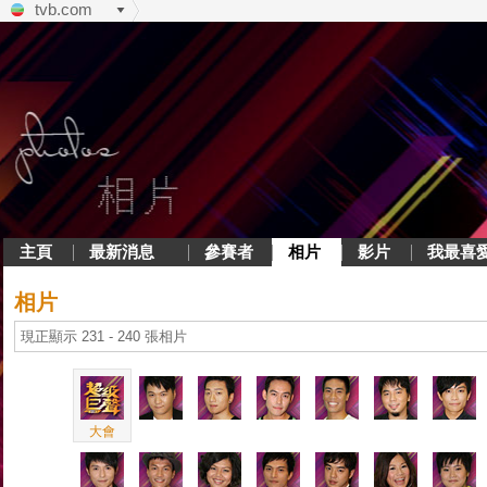
tvb.com
主頁
最新消息
參賽者
相片
影片
我最喜
相片
現正顯示 231 - 240 張相片
大會