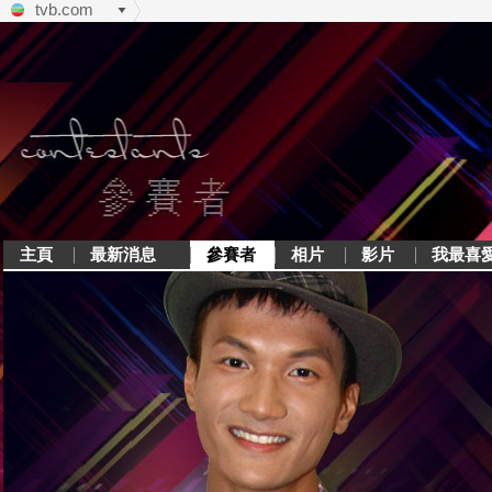
tvb.com
主頁
最新消息
參賽者
相片
影片
我最喜