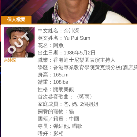
個人檔案
中文姓名：余沛深
英文姓名：Yu Pui Sum
花名：阿魚
出生日期：1986年5月2日
職業：香港迪士尼樂園表演主持人
余沛深
學歷：香港專業教育學院黃克競分校(酒店及
身高：165cm
體重：108lbs
性格：開朗樂觀
首次參賽歌曲：〈藍雨〉
家庭成員：爸, 媽, 2個姐姐
飼養的寵物：貓
國籍／籍貫：中國
專長：彈結他, 唱歌
嗜好：影相