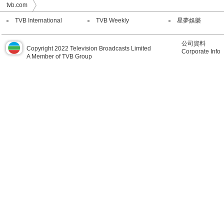
tvb.com
TVB International
TVB Weekly
星夢娛樂
公司資料
Copyright 2022 Television Broadcasts Limited
Corporate Info
A Member of TVB Group