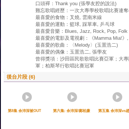
口頭襌：Thank you (張學友腔的說法)
難忘歌唱經歷：一次大專學校歌唱比賽連奪
最喜愛的食物：叉燒, 雲南米線
最喜愛的運動：籃球, 踩單車, 乒乓球
最喜愛音樂：Blues, Jazz, Rock, Pop, Folk 
最喜愛的電影及電視劇：《Mamma Mia!》
最喜愛的歌曲：〈Melody〉(玉置浩二)
最喜愛的偶像：玉置浩二, 張學友
曾得獎項：沙田區民歌歌唱比賽亞軍；大專院
軍；柏斯琴行歌唱比賽冠軍
後台片段 (6)
第8集 余沛深被OUT
第六集: 余沛深/鄺柏廉
第五集 余沛深vs