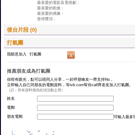
最喜愛的電影及電視劇：
最喜愛的歌曲：
最喜愛的偶像：
曾得獎項：
後台片段 (0)
打氣團
我願意加入
打氣團
推薦朋友成為打氣團
你咁有眼光，點可以唔同人分享，一於呼朋喚友一齊支持No.。
立即輸入自己同朋友的電郵資料，等tvb.com幫你call齊老友加入打氣團。
（註︰所有資料僅供此項活動之用）
姓名
電郵
朋友電郵
可輸入最多5