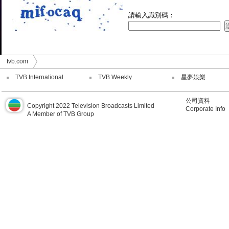
請輸入識別碼：
tvb.com
TVB International
TVB Weekly
星夢娛樂
公司資料
Copyright 2022 Television Broadcasts Limited
Corporate Info
A Member of TVB Group