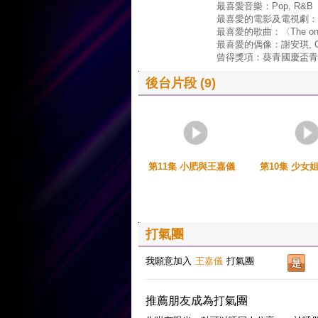
最喜愛音樂：Pop, R&B
最喜愛的電影及電視劇：
最喜愛的歌曲：〈The one 
最喜愛的偶像：謝安琪, Ohno 
曾得獎項：葵青國慶盃青
後台片段 (9)
第11集 小肥與王嘉儀
第10集 少女
打氣團
我願意加入
王嘉儀
打氣團
推薦朋友成為打氣團