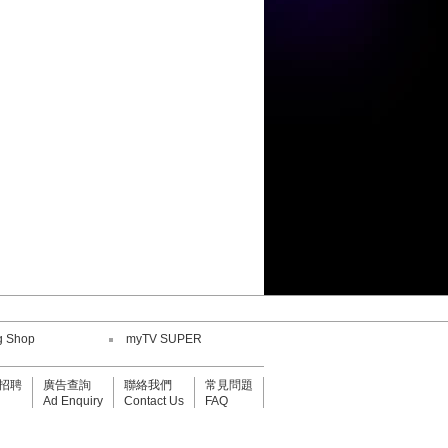
鄧小巧
劉威煌
王嘉儀
何紫慧
陳康健
g Shop
myTV SUPER
鄧小巧
招聘
廣告查詢
聯絡我們
常見問題
劉威煌
Ad Enquiry
Contact Us
FAQ