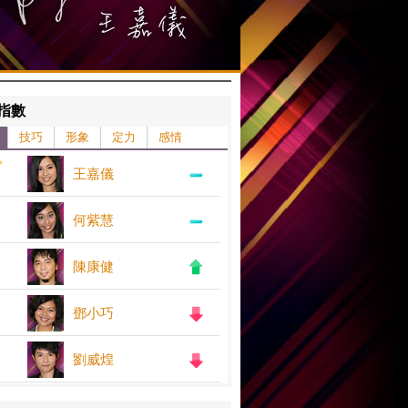
指數
技巧
形象
定力
感情
王嘉儀
何紫慧
陳康健
鄧小巧
劉威煌