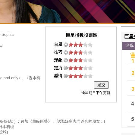
Sophia
巨星
日
台風
and only〉, 〈香水有
好聽: ) ；參加《超級巨聲》， 認識好多志同道合的朋友 : )
日本料理
投球)