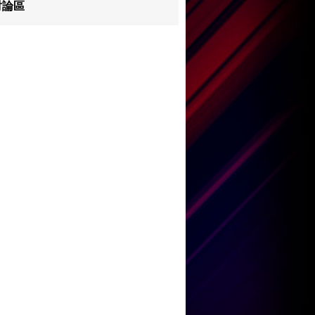
討論區
王嘉儀
何紫慧
鄧小巧
陳康健
劉威煌
王嘉儀
何紫慧
陳康健