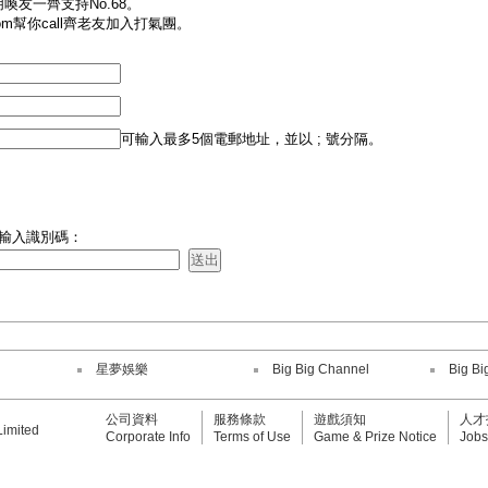
友一齊支持No.68。
m幫你call齊老友加入打氣團。
可輸入最多5個電郵地址，並以 ; 號分隔。
輸入識別碼：
星夢娛樂
Big Big Channel
Big Bi
公司資料
服務條款
遊戲須知
人才
Limited
Corporate Info
Terms of Use
Game & Prize Notice
Jobs