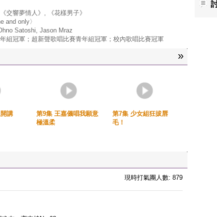
《交響夢情人》, 《花樣男子》
and only〉
Satoshi, Jason Mraz
年組冠軍；超新聲歌唱比賽青年組冠軍；校內歌唱比賽冠軍
»
姐開講
第9集 王嘉儀唱我願意
第7集 少女組狂拔唇
極溫柔
毛！
現時打氣團人數: 879