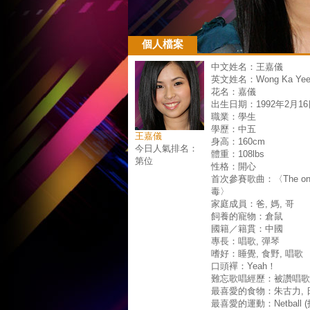
個人檔案
中文姓名：王嘉儀
英文姓名：Wong Ka Yee 
花名：嘉儀
出生日期：1992年2月16
職業：學生
學歷：中五
王嘉儀
身高：160cm
今日人氣排名：
體重：108lbs
第位
性格：開心
首次參賽歌曲：〈The one 
毒〉
家庭成員：爸, 媽, 哥
飼養的寵物：倉鼠
國籍／籍貫：中國
專長：唱歌, 彈琴
嗜好：睡覺, 食野, 唱歌
口頭襌：Yeah！
難忘歌唱經歷：被讚唱歌好
最喜愛的食物：朱古力, 
最喜愛的運動：Netball (