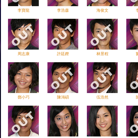
李寶龍
李浩森
海俊文
周志康
許廷鏗
林景程
鄧小巧
陳鴻碩
伍浩然