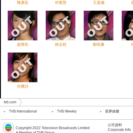
陳彥廷
何紫慧
王嘉儀
趙展彤
林志程
鄺栢廉
何雁詩
tvb.com
TVB International
TVB Weekly
星夢娛樂
公司資料
Copyright 2022 Television Broadcasts Limited
Corporate Info
A Member of TVB Group