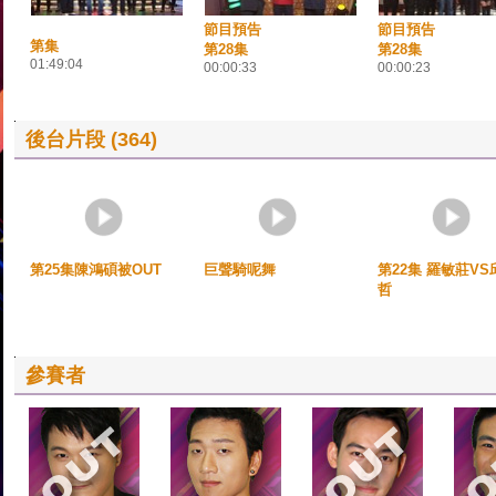
節目預告
節目預告
第集
第28集
第28集
01:49:04
00:00:33
00:00:23
後台片段 (364)
第25集陳鴻碩被OUT
巨聲騎呢舞
第22集 羅敏莊VS
哲
參賽者