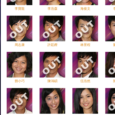
李寶龍
李浩森
海俊文
周志康
許廷鏗
林景程
鄧小巧
陳鴻碩
伍浩然