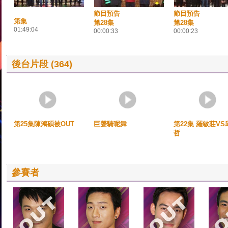
節目預告
節目預告
第集
第28集
第28集
01:49:04
00:00:33
00:00:23
後台片段 (364)
第25集陳鴻碩被OUT
巨聲騎呢舞
第22集 羅敏莊VS
哲
參賽者