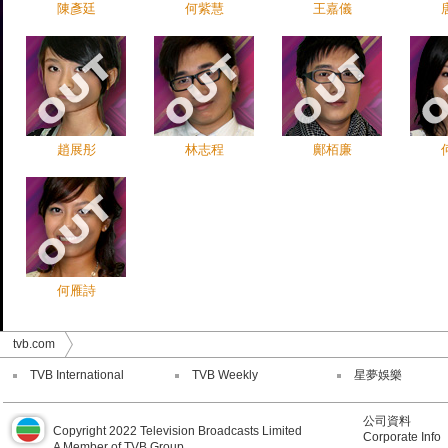
陳彥廷
何紫慧
王嘉儀
趙展彤
林志程
鄺栢廉
何雁詩
tvb.com
TVB International
TVB Weekly
星夢娛樂
公司資料
Copyright 2022 Television Broadcasts Limited
Corporate Info
A Member of TVB Group