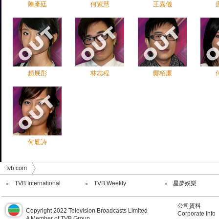
陳彥廷
何紫慧
王嘉儀
趙展彤
林志程
鄺栢廉
何雁詩
tvb.com
TVB International
TVB Weekly
星夢娛樂
公司資料
Copyright 2022 Television Broadcasts Limited
Corporate Info
A Member of TVB Group