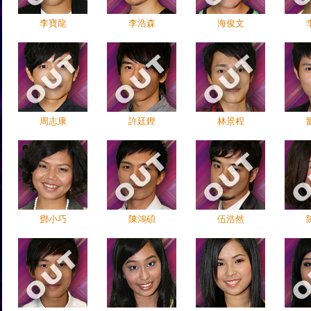
李寶龍
李浩森
海俊文
周志康
許廷鏗
林景程
鄧小巧
陳鴻碩
伍浩然