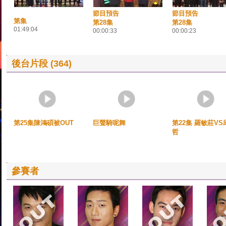
節目預告
節目預告
第集
第28集
第28集
01:49:04
00:00:33
00:00:23
後台片段 (364)
第25集陳鴻碩被OUT
巨聲騎呢舞
第22集 羅敏莊VS
哲
參賽者