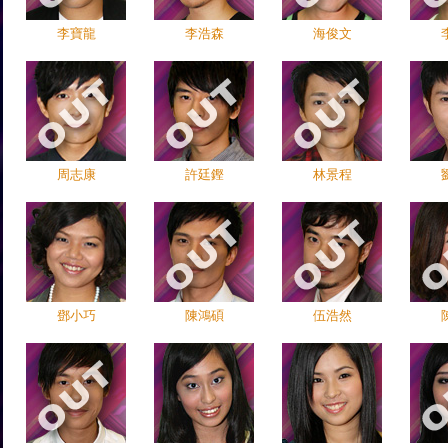
李寶龍
李浩森
海俊文
周志康
許廷鏗
林景程
鄧小巧
陳鴻碩
伍浩然