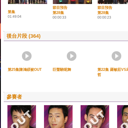
節目預告
節目預告
第集
第28集
第28集
01:49:04
00:00:33
00:00:23
後台片段 (364)
第25集陳鴻碩被OUT
巨聲騎呢舞
第22集 羅敏莊VS
哲
參賽者