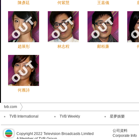
陳彥廷
何紫慧
王嘉儀
趙展彤
林志程
鄺栢廉
何雁詩
tvb.com
TVB International
TVB Weekly
星夢娛樂
公司資料
Copyright 2022 Television Broadcasts Limited
Corporate Info
A Member of TVB Group