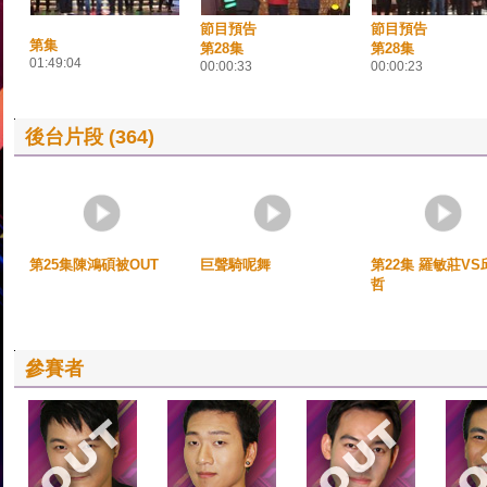
節目預告
節目預告
第集
第28集
第28集
01:49:04
00:00:33
00:00:23
後台片段 (364)
第25集陳鴻碩被OUT
巨聲騎呢舞
第22集 羅敏莊VS
哲
參賽者