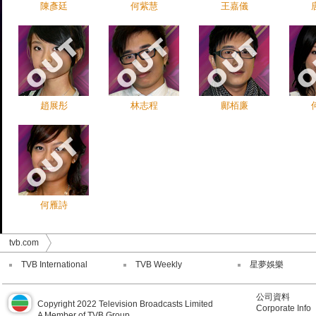
陳彥廷
何紫慧
王嘉儀
趙展彤
林志程
鄺栢廉
何雁詩
tvb.com
TVB International
TVB Weekly
星夢娛樂
公司資料
Copyright 2022 Television Broadcasts Limited
Corporate Info
A Member of TVB Group