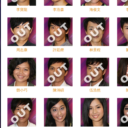
李寶龍
李浩森
海俊文
周志康
許廷鏗
林景程
鄧小巧
陳鴻碩
伍浩然