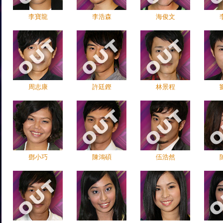
李寶龍
李浩森
海俊文
周志康
許廷鏗
林景程
鄧小巧
陳鴻碩
伍浩然