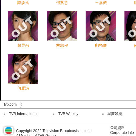
陳彥廷
何紫慧
王嘉儀
趙展彤
林志程
鄺栢廉
何雁詩
tvb.com
TVB International
TVB Weekly
星夢娛樂
公司資料
Copyright 2022 Television Broadcasts Limited
Corporate Info
A Member of TVB Group