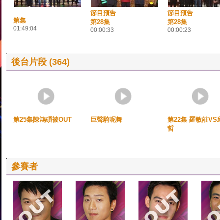
節目預告
節目預告
第集
第28集
第28集
01:49:04
00:00:33
00:00:23
後台片段 (364)
第25集陳鴻碩被OUT
巨聲騎呢舞
第22集 羅敏莊VS
哲
參賽者