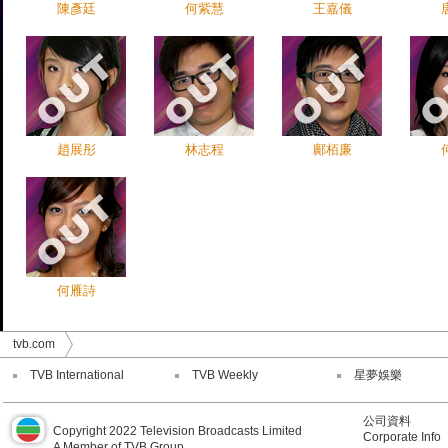
陳彥廷
何紫慧
王嘉儀
趙展彤
林志程
鄺栢廉
何雁詩
tvb.com
TVB International
TVB Weekly
星夢娛樂
公司資料
Copyright 2022 Television Broadcasts Limited
Corporate Info
A Member of TVB Group