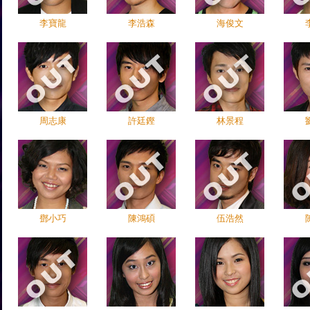
李寶龍
李浩森
海俊文
周志康
許廷鏗
林景程
鄧小巧
陳鴻碩
伍浩然