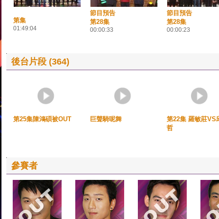
節目預告
節目預告
第集
第28集
第28集
01:49:04
00:00:33
00:00:23
後台片段 (364)
第25集陳鴻碩被OUT
巨聲騎呢舞
第22集 羅敏莊VS
哲
參賽者