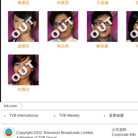
陳彥廷
何紫慧
王嘉儀
趙展彤
林志程
鄺栢廉
何雁詩
tvb.com
TVB International
TVB Weekly
星夢娛樂
公司資料
Copyright 2022 Television Broadcasts Limited
Corporate Info
A Member of TVB Group