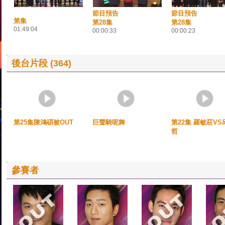
節目預告
節目預告
第集
第28集
第28集
01:49:04
00:00:33
00:00:23
後台片段 (364)
第25集陳鴻碩被OUT
巨聲騎呢舞
第22集 羅敏莊VS
哲
參賽者