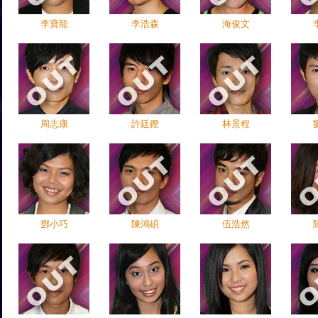
李寶龍
李浩森
海俊文
周志康
許廷鏗
林景程
鄧小巧
陳鴻碩
伍浩然