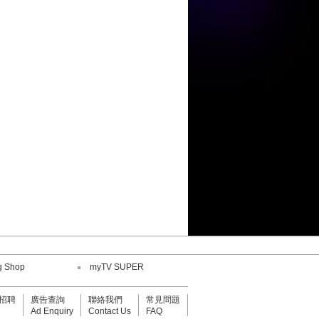
陳康健
劉威煌
王嘉儀
何紫慧
陳康健
鄧小巧
劉威煌
g Shop
myTV SUPER
招聘
廣告查詢
聯絡我們
常見問題
Ad Enquiry
Contact Us
FAQ