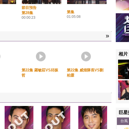
節目預告
第集
第28集
01:05:08
00:00:23
»
相片
第22集 羅敏莊VS邱振
第22集 威煌隊長VS劉
哲
柏霖
巨星
台風