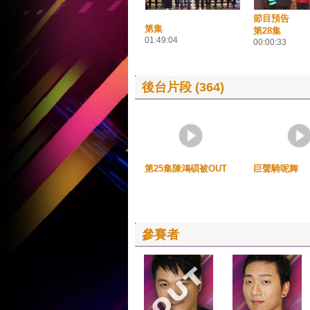
節目預告
第集
第28集
01:49:04
00:00:33
後台片段 (364)
第25集陳鴻碩被OUT
巨聲騎呢舞
參賽者