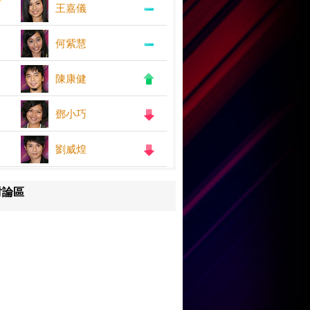
王嘉儀
何紫慧
陳康健
鄧小巧
劉威煌
討論區
王嘉儀
何紫慧
鄧小巧