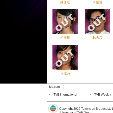
陳彥廷
何紫慧
趙展彤
林志程
何雁詩
tvb.com
TVB International
TVB Weekly
Copyright 2022 Television Broadcasts 
A Member of TVB Group