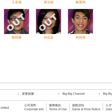
王嘉儀
唐泳妮
駱胤鳴
鄺栢廉
何晶晶
林師傑
星夢娛樂
Big Big Channel
Big Bi
公司資料
服務條款
遊戲須知
人才
Limited
Corporate Info
Terms of Use
Game & Prize Notice
Jobs