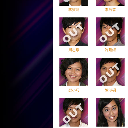
李寶龍
李浩森
周志康
許廷鏗
鄧小巧
陳鴻碩