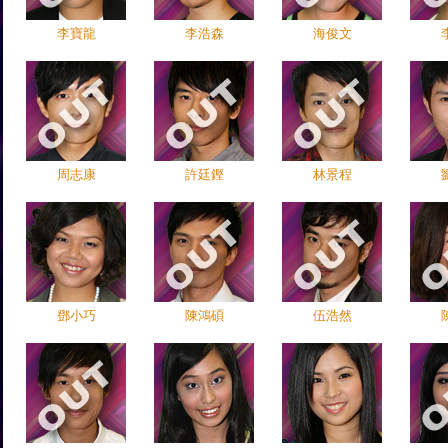
李寶龍
李浩森
海俊文
周志康
許廷鏗
林景程
鄧小巧
陳鴻碩
伍浩然