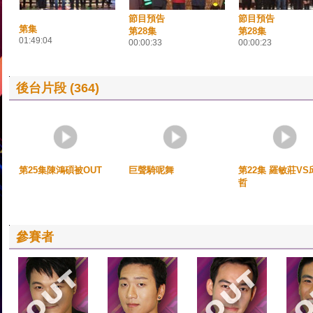
節目預告
節目預告
第集
第28集
第28集
01:49:04
00:00:33
00:00:23
後台片段 (364)
第25集陳鴻碩被OUT
巨聲騎呢舞
第22集 羅敏莊VS
哲
參賽者