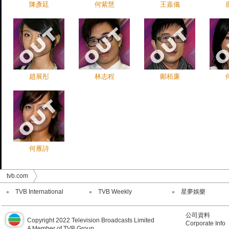
陳彥廷
何紫慧
王嘉儀
趙展彤
林志程
鄺栢廉
何雁詩
tvb.com
TVB International
TVB Weekly
星夢娛樂
公司資料
Copyright 2022 Television Broadcasts Limited
Corporate Info
A Member of TVB Group