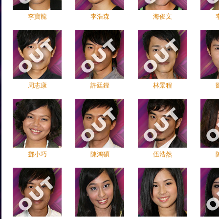
李寶龍
李浩森
海俊文
周志康
許廷鏗
林景程
鄧小巧
陳鴻碩
伍浩然