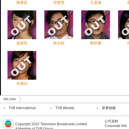
陳彥廷
何紫慧
王嘉儀
趙展彤
林志程
鄺栢廉
何雁詩
tvb.com
TVB International
TVB Weekly
星夢娛樂
公司資料
Copyright 2022 Television Broadcasts Limited
Corporate Info
A Member of TVB Group