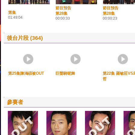
節目預告
節目預告
第集
第28集
第28集
01:49:04
00:00:33
00:00:23
後台片段 (364)
第25集陳鴻碩被OUT
巨聲騎呢舞
第22集 羅敏莊VS
哲
參賽者