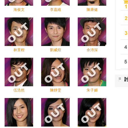
海俊文
李嘉維
陳康健
林景程
劉威煌
余沛深
伍浩然
陳靜雯
朱子媚