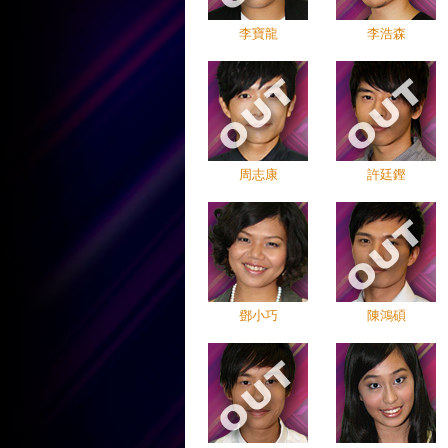
李寶龍
李浩森
周志康
許廷鏗
鄧小巧
陳鴻碩