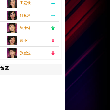
王嘉儀
何紫慧
陳康健
鄧小巧
劉威煌
討論區
王嘉儀
何紫慧
鄧小巧