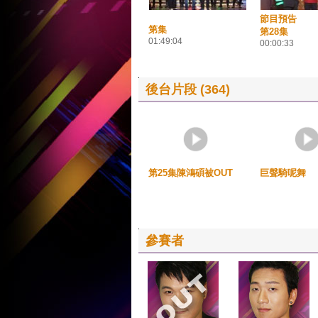
節目預告
第集
第28集
01:49:04
00:00:33
後台片段 (364)
第25集陳鴻碩被OUT
巨聲騎呢舞
參賽者