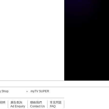
陳康健
劉威煌
王嘉儀
何紫慧
陳康健
鄧小巧
劉威煌
g Shop
myTV SUPER
招聘
廣告查詢
聯絡我們
常見問題
Ad Enquiry
Contact Us
FAQ