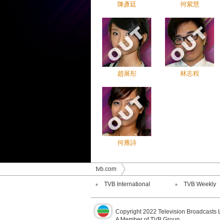
陳彥廷
何紫慧
趙展彤
林志程
何雁詩
tvb.com
TVB International
TVB Weekly
Copyright 2022 Television Broadcasts 
A Member of TVB Group