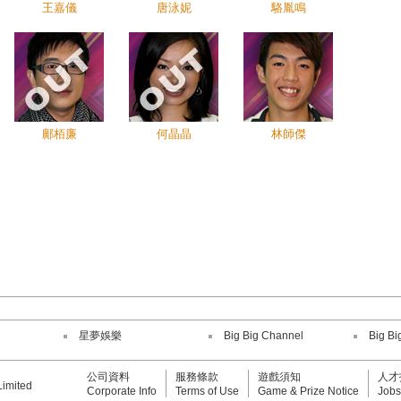
王嘉儀
唐泳妮
駱胤鳴
鄺栢廉
何晶晶
林師傑
星夢娛樂
Big Big Channel
Big Bi
公司資料
服務條款
遊戲須知
人才
Limited
Corporate Info
Terms of Use
Game & Prize Notice
Jobs