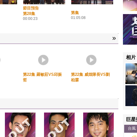
節目預告
第集
第28集
01:05:08
00:00:23
»
相片
第22集 羅敏莊VS邱振
第22集 威煌隊長VS劉
哲
柏霖
巨星
台風