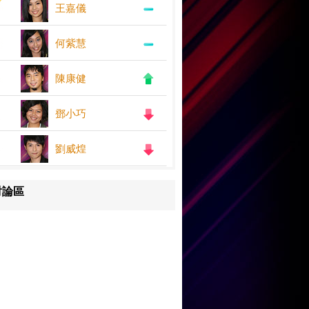
王嘉儀
何紫慧
陳康健
鄧小巧
劉威煌
討論區
王嘉儀
何紫慧
鄧小巧