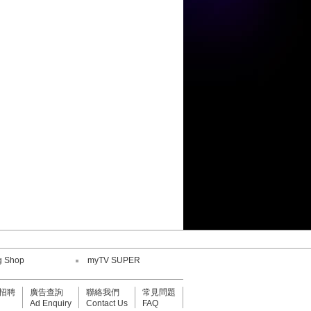
陳康健
劉威煌
王嘉儀
何紫慧
陳康健
鄧小巧
劉威煌
g Shop
myTV SUPER
招聘
廣告查詢
聯絡我們
常見問題
Ad Enquiry
Contact Us
FAQ