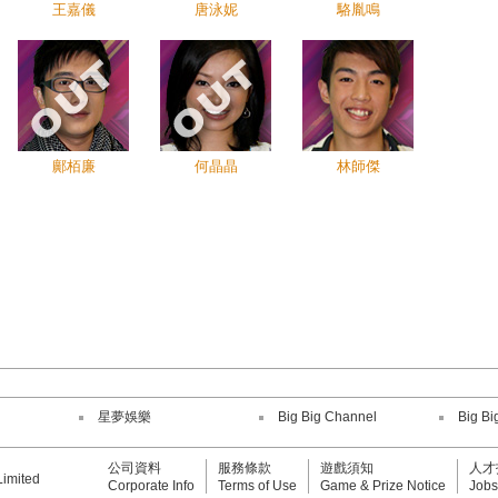
王嘉儀
唐泳妮
駱胤鳴
鄺栢廉
何晶晶
林師傑
星夢娛樂
Big Big Channel
Big Bi
公司資料
服務條款
遊戲須知
人才
Limited
Corporate Info
Terms of Use
Game & Prize Notice
Jobs