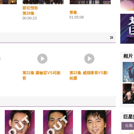
節目預告
第集
第28集
01:05:08
00:00:23
»
相片
第22集 羅敏莊VS邱振
第22集 威煌隊長VS劉
哲
柏霖
巨星
台風