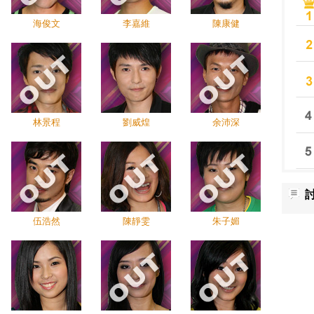
海俊文
李嘉維
陳康健
林景程
劉威煌
余沛深
伍浩然
陳靜雯
朱子媚