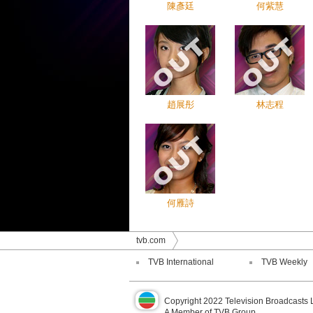
陳彥廷
何紫慧
趙展彤
林志程
何雁詩
tvb.com
TVB International
TVB Weekly
Copyright 2022 Television Broadcasts 
A Member of TVB Group