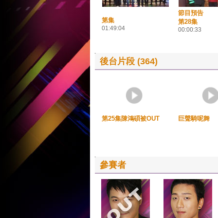
節目預告
第集
第28集
01:49:04
00:00:33
後台片段 (364)
第25集陳鴻碩被OUT
巨聲騎呢舞
參賽者