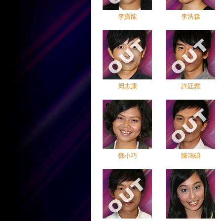
李寶龍
李浩森
周志康
許廷鏗
鄧小巧
陳鴻碩