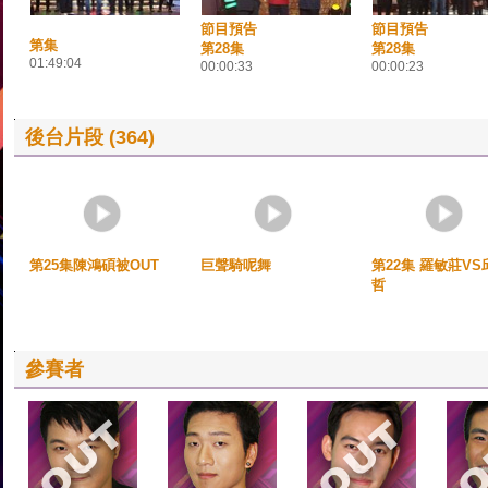
節目預告
節目預告
第集
第28集
第28集
01:49:04
00:00:33
00:00:23
後台片段 (364)
第25集陳鴻碩被OUT
巨聲騎呢舞
第22集 羅敏莊VS
哲
參賽者