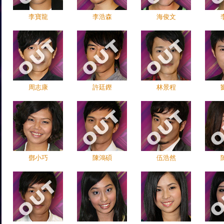
李寶龍
李浩森
海俊文
周志康
許廷鏗
林景程
鄧小巧
陳鴻碩
伍浩然