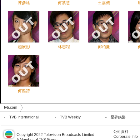
陳彥廷
何紫慧
王嘉儀
趙展彤
林志程
鄺栢廉
何雁詩
tvb.com
TVB International
TVB Weekly
星夢娛樂
公司資料
Copyright 2022 Television Broadcasts Limited
Corporate Info
A Member of TVB Group