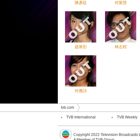
陳彥廷
何紫慧
趙展彤
林志程
何雁詩
tvb.com
TVB International
TVB Weekly
Copyright 2022 Television Broadcasts 
A Member of TVB Group