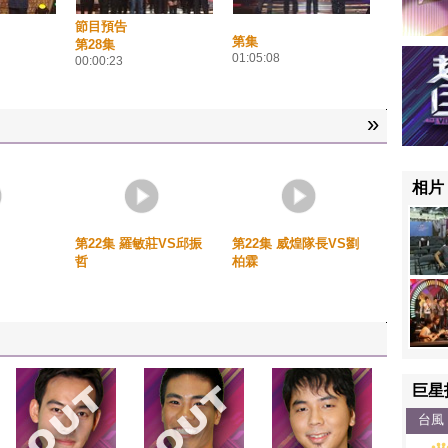
節目預告
第集
第28集
01:05:08
00:00:23
»
相片
第22集 羅敏莊VS邱振
第22集 威煌隊長VS劉
哲
柏霖
巨星
台風