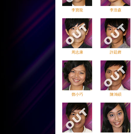
李寶龍
李浩森
周志康
許廷鏗
鄧小巧
陳鴻碩