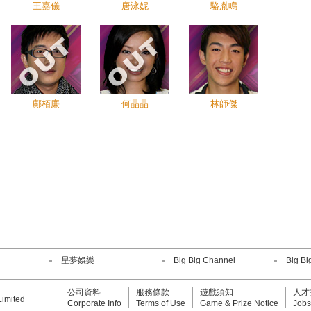
王嘉儀
唐泳妮
駱胤鳴
鄺栢廉
何晶晶
林師傑
星夢娛樂
Big Big Channel
Big Bi
公司資料
服務條款
遊戲須知
人才
Limited
Corporate Info
Terms of Use
Game & Prize Notice
Jobs