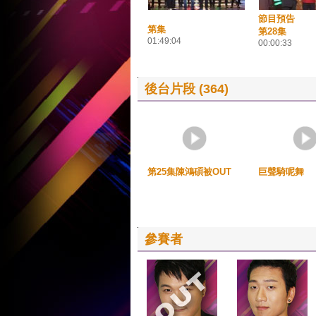
節目預告
第集
第28集
01:49:04
00:00:33
後台片段 (364)
第25集陳鴻碩被OUT
巨聲騎呢舞
參賽者