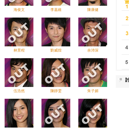
海俊文
李嘉維
陳康健
林景程
劉威煌
余沛深
伍浩然
陳靜雯
朱子媚