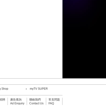
陳康健
劉威煌
王嘉儀
何紫慧
陳康健
鄧小巧
劉威煌
g Shop
myTV SUPER
招聘
廣告查詢
聯絡我們
常見問題
Ad Enquiry
Contact Us
FAQ