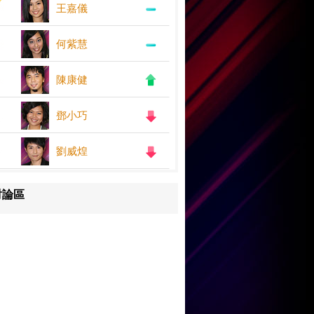
王嘉儀
何紫慧
陳康健
鄧小巧
劉威煌
討論區
王嘉儀
何紫慧
鄧小巧