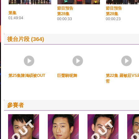
節目預告
節目預告
第集
第28集
第28集
01:49:04
00:00:33
00:00:23
後台片段 (364)
第25集陳鴻碩被OUT
巨聲騎呢舞
第22集 羅敏莊VS
哲
參賽者