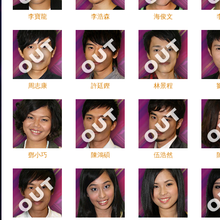
李寶龍
李浩森
海俊文
周志康
許廷鏗
林景程
鄧小巧
陳鴻碩
伍浩然