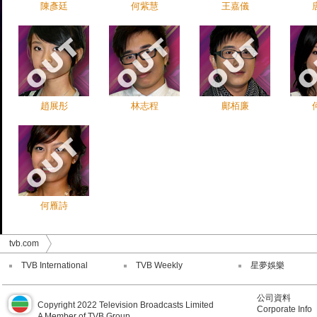
陳彥廷
何紫慧
王嘉儀
趙展彤
林志程
鄺栢廉
何雁詩
tvb.com
TVB International
TVB Weekly
星夢娛樂
公司資料
Copyright 2022 Television Broadcasts Limited
Corporate Info
A Member of TVB Group