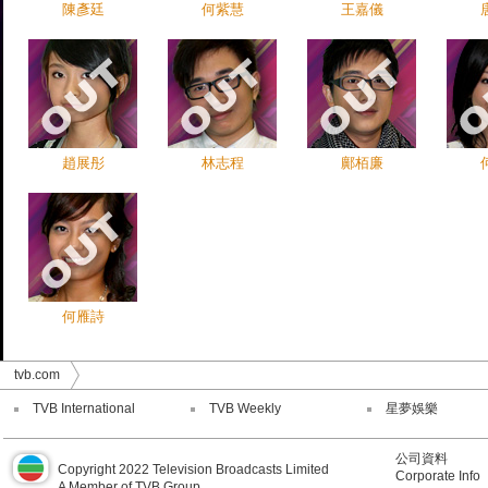
陳彥廷
何紫慧
王嘉儀
趙展彤
林志程
鄺栢廉
何雁詩
tvb.com
TVB International
TVB Weekly
星夢娛樂
公司資料
Copyright 2022 Television Broadcasts Limited
Corporate Info
A Member of TVB Group