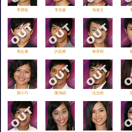
李寶龍
李浩森
海俊文
周志康
許廷鏗
林景程
鄧小巧
陳鴻碩
伍浩然