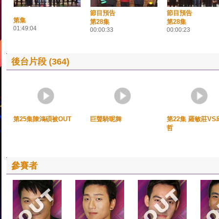
節目預告
節目預告
第集
第28集
第28集
01:49:04
00:00:33
00:00:23
後台片段 (364)
第25集陳鴻碩被OUT
巨聲騎呢舞
第22集 羅敏莊VS
哲
參賽者