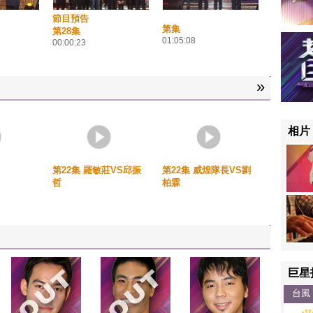
節目預告
第集
第28集
01:05:08
00:00:23
»
相片
第22集 羅敏莊VS邱振
第22集 威煌隊長VS劉
哲
柏霖
巨星
台風