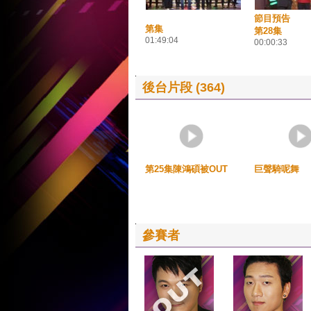
節目預告
第集
第28集
01:49:04
00:00:33
後台片段 (364)
第25集陳鴻碩被OUT
巨聲騎呢舞
參賽者