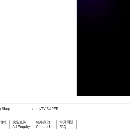
陳康健
劉威煌
王嘉儀
何紫慧
陳康健
鄧小巧
劉威煌
g Shop
myTV SUPER
招聘
廣告查詢
聯絡我們
常見問題
Ad Enquiry
Contact Us
FAQ