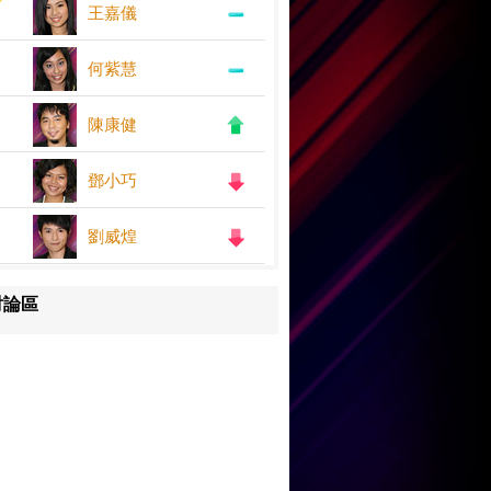
王嘉儀
何紫慧
陳康健
鄧小巧
劉威煌
討論區
王嘉儀
何紫慧
鄧小巧