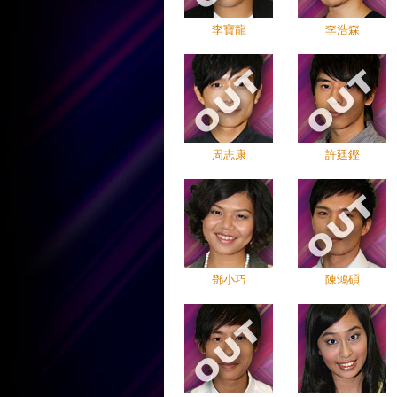
李寶龍
李浩森
周志康
許廷鏗
鄧小巧
陳鴻碩