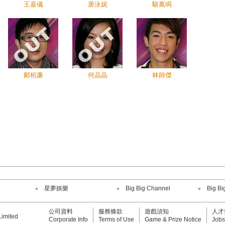
王嘉儀
唐泳妮
駱胤鳴
鄺栢廉
何晶晶
林師傑
星夢娛樂
Big Big Channel
Big Bi
公司資料
服務條款
遊戲須知
人才
Limited
Corporate Info
Terms of Use
Game & Prize Notice
Jobs