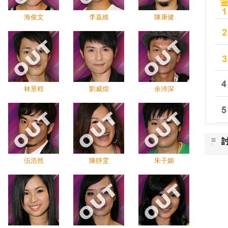
海俊文
李嘉維
陳康健
林景程
劉威煌
余沛深
伍浩然
陳靜雯
朱子媚