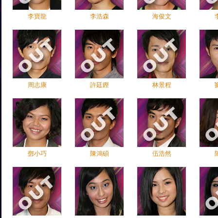
李寶龍
李浩森
海俊文
周志康
許廷鏗
林景程
鄧小巧
陳鴻碩
伍浩然