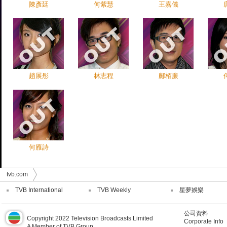
陳彥廷
何紫慧
王嘉儀
趙展彤
林志程
鄺栢廉
何雁詩
tvb.com
TVB International
TVB Weekly
星夢娛樂
公司資料
Copyright 2022 Television Broadcasts Limited
Corporate Info
A Member of TVB Group