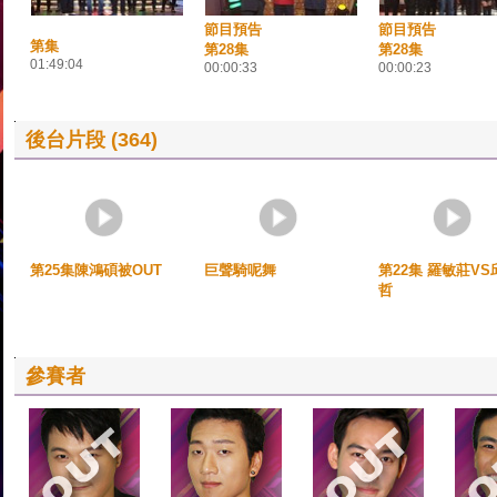
節目預告
節目預告
第集
第28集
第28集
01:49:04
00:00:33
00:00:23
後台片段 (364)
第25集陳鴻碩被OUT
巨聲騎呢舞
第22集 羅敏莊VS
哲
參賽者