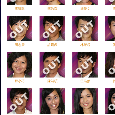
李寶龍
李浩森
海俊文
周志康
許廷鏗
林景程
鄧小巧
陳鴻碩
伍浩然