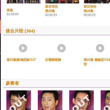
節目預告
節目預告
第集
第28集
第28集
01:49:04
00:00:33
00:00:23
後台片段 (364)
第25集陳鴻碩被OUT
巨聲騎呢舞
第22集 羅敏莊VS
哲
參賽者