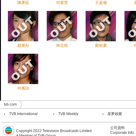
陳彥廷
何紫慧
王嘉儀
趙展彤
林志程
鄺栢廉
何雁詩
tvb.com
TVB International
TVB Weekly
星夢娛樂
公司資料
Copyright 2022 Television Broadcasts Limited
Corporate Info
A Member of TVB Group