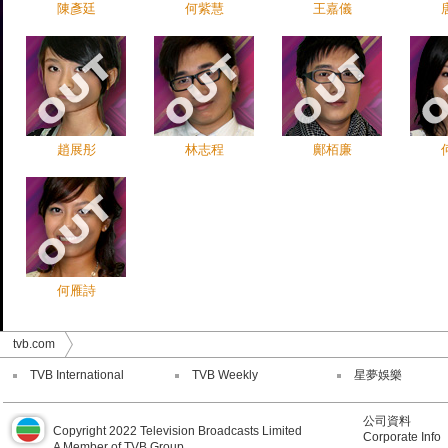
陳彥廷
何紫慧
王嘉儀
趙展彤
林志程
鄺栢廉
何雁詩
tvb.com
TVB International
TVB Weekly
星夢娛樂
公司資料
Copyright 2022 Television Broadcasts Limited
Corporate Info
A Member of TVB Group