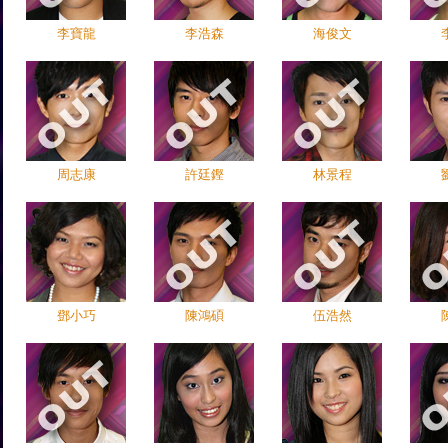
李寶龍
李浩森
海俊文
周志康
許廷鏗
林景程
鄧小巧
陳鴻碩
伍浩然