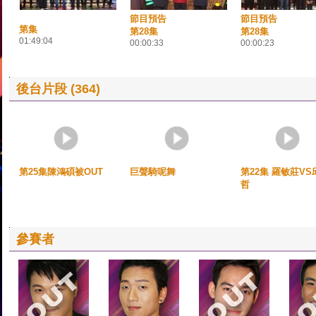
節目預告
節目預告
第集
第28集
第28集
01:49:04
00:00:33
00:00:23
後台片段 (364)
第25集陳鴻碩被OUT
巨聲騎呢舞
第22集 羅敏莊VS
哲
參賽者